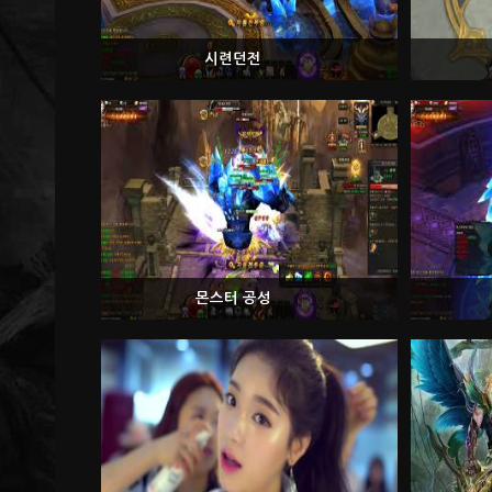
시련던전
몬스터 공성