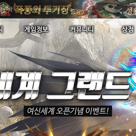
초보자가이드
자유게시판
수정구매/
게임소개
이미지게시판
구매내
직업소개
공략게시판
게임가이드
묻고답하기
랭킹
길드게시판
명예의전당