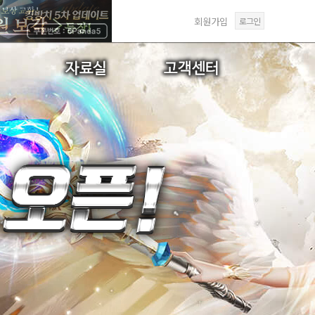
회원가입
로그인
선물
갤러리
FAQ
역
미디어센터
1:1문의
답변확인