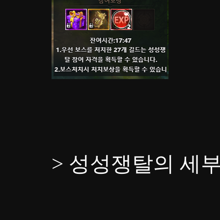
> 성성쟁탈의 세