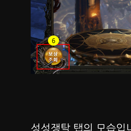
성성쟁탈 탭의 모습입