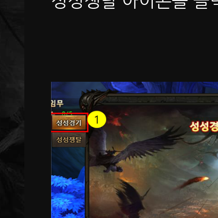
성성쟁탈 아이콘을 클