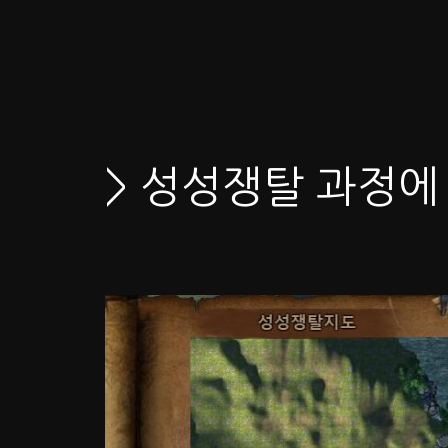
> 성성쟁탈 과정에