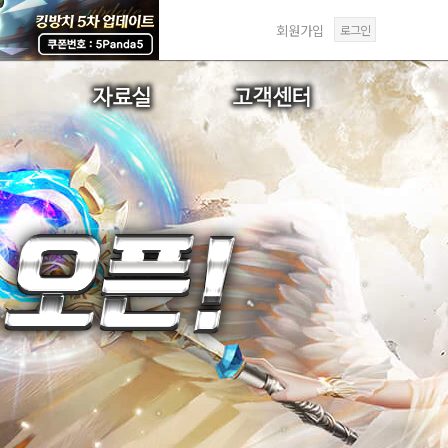
회원가입
로그인
선물
갤러리
FAQ
역
미디어센터
1:1문의
답변확인