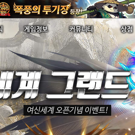
초보자가이드
자유게시판
수정구매/
게임소개
이미지게시판
구매내
직업소개
공략게시판
게임가이드
묻고답하기
랭킹
길드게시판
명예의전당