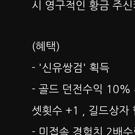
시 영구적인 황금 주신
(혜택)
- '신유쌍검' 획득
- 골드 던전수익 10%
셋횟수 +1 , 길드상자
- 미접속 경험치 2배수