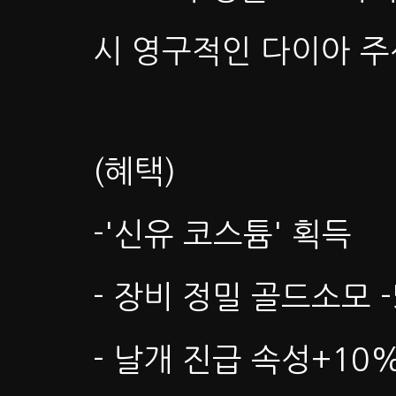
시 영구적인 다이아 주
(혜택)
-'신유 코스튬' 획득
- 장비 정밀 골드소모 -
- 날개 진급 속성+10%